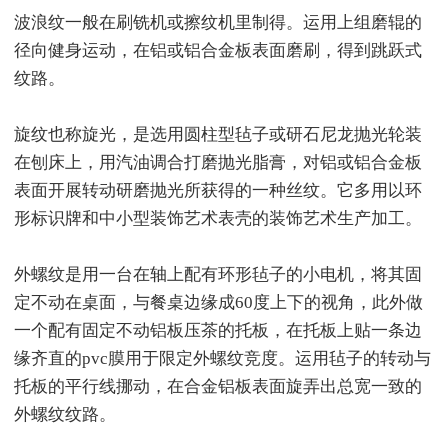
波浪纹一般在刷铣机或擦纹机里制得。运用上组磨辊的
径向健身运动，在铝或铝合金板表面磨刷，得到跳跃式
纹路。
旋纹也称旋光，是选用圆柱型毡子或研石尼龙抛光轮装
在刨床上，用汽油调合打磨抛光脂膏，对铝或铝合金板
表面开展转动研磨抛光所获得的一种丝纹。它多用以环
形标识牌和中小型装饰艺术表壳的装饰艺术生产加工。
外螺纹是用一台在轴上配有环形毡子的小电机，将其固
定不动在桌面，与餐桌边缘成60度上下的视角，此外做
一个配有固定不动铝板压茶的托板，在托板上贴一条边
缘齐直的pvc膜用于限定外螺纹竞度。运用毡子的转动与
托板的平行线挪动，在合金铝板表面旋弄出总宽一致的
外螺纹纹路。