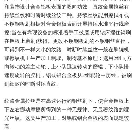
和装饰设计合金铝板表面的双向功效。直纹金属拉丝有
持续丝纹和时断时续丝纹二种。持续丝纹能用擦拭布或
不锈钢板刷根据对合金铝板表面开展持续水准平行线摩
擦(当在有靠现设备的标准着手工技磨或用钻床捏住钢刷
在铝板上磨刷)获得。更改不锈钢板刷的不锈钢丝直徑，
可得到不一样大小的纹路。时断时续丝纹一般在刷铣机
或擦纹机里生产加工制取。制得基本原理：选用2组同方
向转动的差主动轮，上小队迅速转动的磨辊，下小队慢
速度旋转的胶棍，铝或铝合金板从2组辊轮中历经，被刷
到细致的时断时续直纹。
纹路金属拉丝是在高速运行的铜丝刷下，使合金铝板上
下左右挪动摩擦所得到的一种无规律、无显著纹路的哑
光丝纹。这类生产加工，对铝或铝合金板的表面规定较
高。