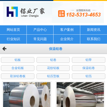
网站首页
产品中心
客户案例
新闻资讯
行业知识
常见问题
企业简介
联系我们
保温铝卷
铝板
铝卷
铝带
合金铝板
花纹铝板
保温铝卷
彩涂铝卷板
铝压型板
铝箔