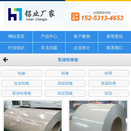
网站首页
产品中心
客户案例
新闻资讯
行业知识
常见问题
企业简介
联系我们
彩涂铝卷板
铝板
铝卷
铝带
合金铝板
花纹铝板
保温铝卷
彩涂铝卷板
铝压型板
铝箔