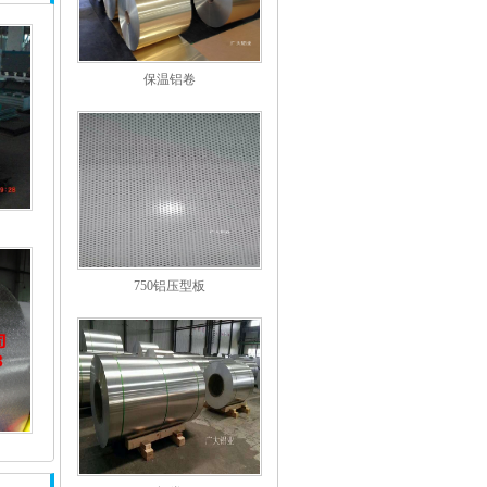
保温铝卷
750铝压型板