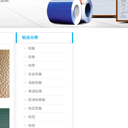
铝业分类
铝板
铝卷
铝带
合金铝板
花纹铝板
保温铝卷
彩涂铝卷板
铝压型板
铝箔
铝丝