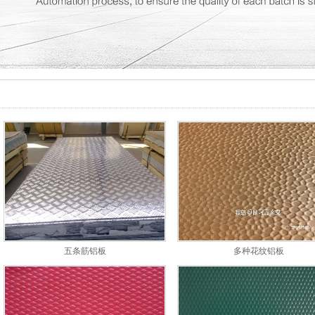
五条筋铝板
多种花纹铝板